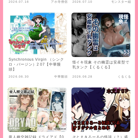
2026.07.16
アホ寺僧侶
2026.07.10
モンスター組
Synchronous Virgin （シンク
怪イキ現象 その幽霊は安産型で
ロ・バージン）2 07【中華饅
乳タンク【くるくる】
頭】
2026.06.30
中華饅頭
2026.06.28
くるくる
亜人種交雑記録 ドライアド【0
そとまきろーるの怪談（？）盛