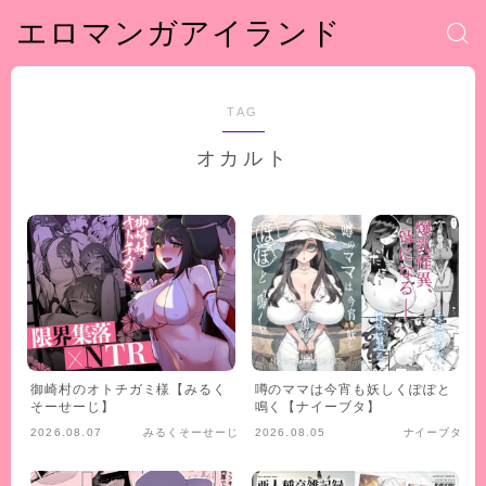
エロマンガアイランド
TAG
オカルト
御崎村のオトチガミ様【みるく
噂のママは今宵も妖しくぽぽと
そーせーじ】
鳴く【ナイーブタ】
2026.08.07
みるくそーせーじ
2026.08.05
ナイーブタ