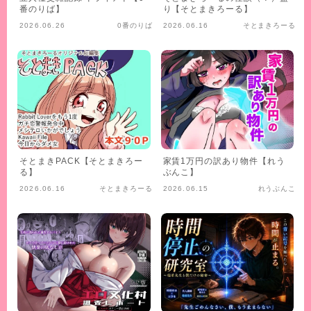
番のりば】
り【そとまきろーる】
2026.06.26
0番のりば
2026.06.16
そとまきろーる
そとまきPACK【そとまきろー
家賃1万円の訳あり物件【れう
る】
ぶんこ】
2026.06.16
そとまきろーる
2026.06.15
れうぶんこ