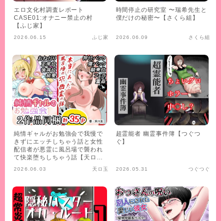
エロ文化村調査レポート
時間停止の研究室 〜瑞希先生と
CASE01:オナニー禁止の村
僕だけの秘密〜【さくら組】
【ふじ家】
2026.06.15
ふじ家
2026.06.09
さくら組
純情ギャルがお勉強会で我慢で
超霊能者 幽霊事件簿【つぐつ
きずにエッチしちゃう話と女性
ぐ】
配信者が悪霊に風呂場で襲われ
て快楽堕ちしちゃう話【天ロ
玉】
2026.06.03
天ロ玉
2026.05.31
つぐつぐ