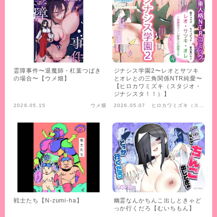
霊障事件〜退魔師・杠葉つばき
ジナシス学園2〜レオとサツキ
の場合〜【ウメ畑】
とオレとの三角関係NTR純愛〜
【ヒロカワミズキ（スタジオ・
ジナシスタ！！）】
2026.05.15
ウメ畑
2026.05.07
ヒロカワミズキ（スタ
ジオ・ジナシス
タ！！）
戦士たち【N-zumi-ha】
幽霊なんかちんこ出しときゃど
っか行くだろ【むいちもん】