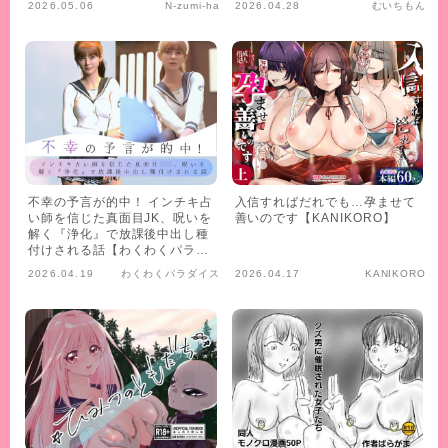
2026.05.06
N-zumi-ha
2026.04.28
むいちもん
不幸の予言が的中！ インチキ占
入信すればだれでも…孕ませて
い師を信じた真面目JK、呪いを
善いのです【KANIKORO】
解く『浄化』で放課後中出し種
付けされる話【わくわくパラダ
イス】
2026.04.19
わくわくパラダイス
2026.04.17
KANIKORO