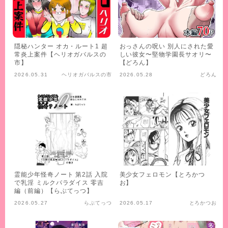
隠秘ハンター オカ・ルート1 超
おっさんの呪い 別人にされた愛
常炎上案件【ヘリオガバルスの
しい彼女〜堅物学園長サオリ〜
市】
【どろん】
2026.05.31
ヘリオガバルスの市
2026.05.28
どろん
霊能少年怪奇ノート 第2話 入院
美少女フェロモン【とろかつ
で乳淫 ミルクパラダイス 零吉
お】
編（前編）【らぶてっつ】
2026.05.27
らぶてっつ
2026.05.17
とろかつお