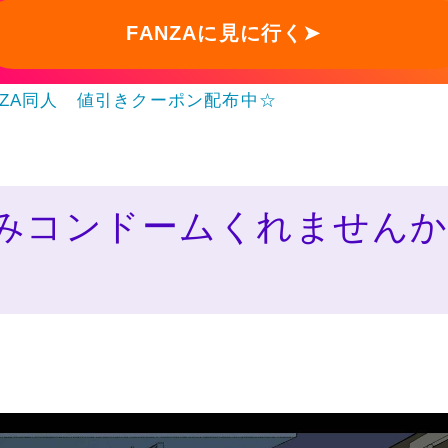
FANZAに見に行く➤
NZA同人 値引きクーポン配布中☆
みコンドームくれませんか