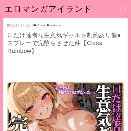
エロマンガアイランド
2026.04.20
Class Rainbow
口だけ達者な生意気ギャルを制約あり催●
スプレーで完堕ちさせた件【Class
Rainbow】