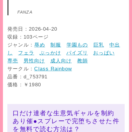
FANZA
発売日 : 2026-04-20
収録 : 103ページ
ジャンル :
辱め
制服
学園もの
巨乳
中出
し
フェラ
ぶっかけ
パイズリ
おっぱい
専売
男性向け
成人向け
教師
サークル :
Class Rainbow
品番 : d_753791
価格 : ￥1980
口だけ達者な生意気ギャルを制約
あり催●スプレーで完堕ちさせた件
を無料で読む方法は？