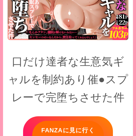
口だけ達者な生意気ギ
ャルを制約あり催●スプ
レーで完堕ちさせた件
FANZAに見に行く