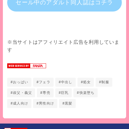
セール中
のアダルト同人誌
はコチラ
※当サイトはアフィリエイト広告を利用していま
す
#おっぱい
#フェラ
#中出し
#処女
#制服
#叔父・義父
#専売
#巨乳
#快楽堕ち
#成人向け
#男性向け
#黒髪