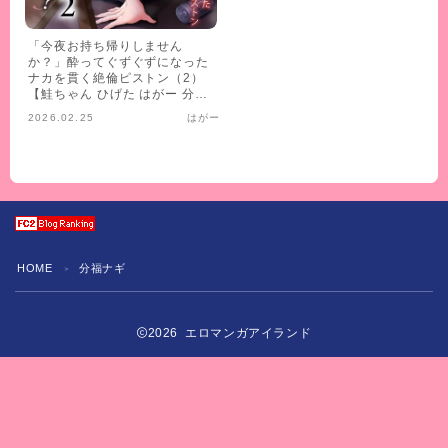
「今夜お持ち帰りしません
か？」酔ってぐずぐずになった
ナカを貫く絶倫ピストン（2）
【鮭ちゃん ひげた はがー 分福
ナギ 南郷じんげる 雪國 雪谷る
2026.02.25
はがー
る】
HOME
分福ナギ
＞
2026 エロマンガアイランド