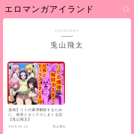
エロマンガアイランド
CATEGORY
兎山飛太
漫画】リトの爆弾解除するため
に、校長とセックスしまくる話
【兎山飛太】
2026.04.12
兎山飛太