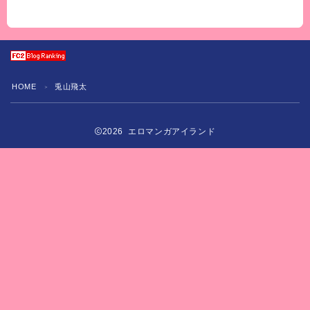
HOME
兎山飛太
＞
2026 エロマンガアイランド