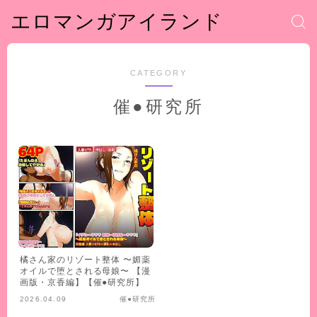
エロマンガアイランド
CATEGORY
催●研究所
橘さん家のリゾート整体 〜媚薬
オイルで堕とされる母娘〜 【漫
画版・京香編】【催●研究所】
2026.04.09
催●研究所