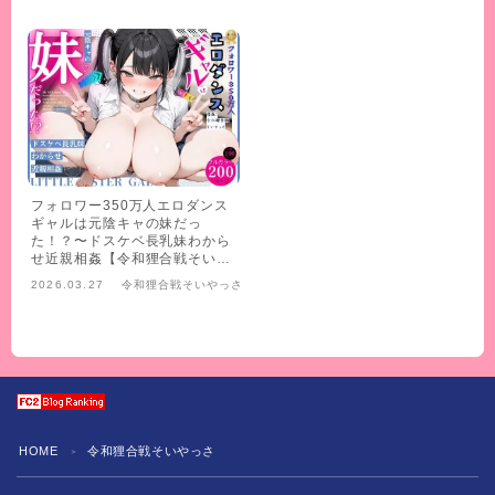
フォロワー350万人エロダンス
ギャルは元陰キャの妹だっ
た！？〜ドスケベ長乳妹わから
せ近親相姦【令和狸合戦そいや
っさ】
2026.03.27
令和狸合戦そいやっさ
HOME
令和狸合戦そいやっさ
＞