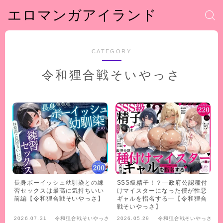
エロマンガアイランド
CATEGORY
令和狸合戦そいやっさ
長身ボーイッシュ幼馴染との練
SSS級精子！？―政府公認種付
習セックスは最高に気持ちいい
けマイスターになった僕が性悪
前編【令和狸合戦そいやっさ】
ギャルを指名する―【令和狸合
戦そいやっさ】
2026.07.31
令和狸合戦そいやっさ
2026.05.29
令和狸合戦そいやっさ