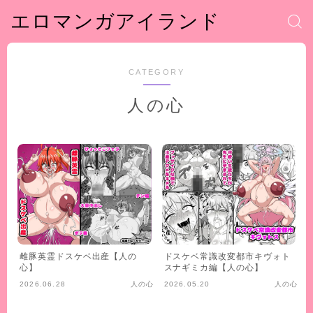
エロマンガアイランド
CATEGORY
人の心
雌豚英霊ドスケベ出産【人の
ドスケベ常識改変都市キヴォト
心】
スナギミカ編【人の心】
2026.06.28
人の心
2026.05.20
人の心