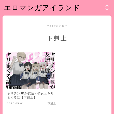
エロマンガアイランド
CATEGORY
下剋上
ヤリチンJKが友達・彼女とヤリ
まくる話【下剋上】
2026.05.01
下剋上