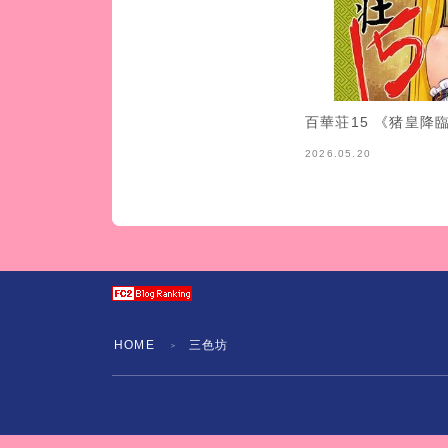
百華荘15 《猪皇降
2026.05.20
HOME
三色坊
＞