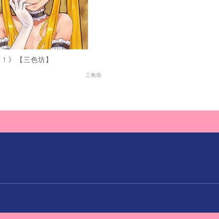
臨！》【三色坊】
三色坊