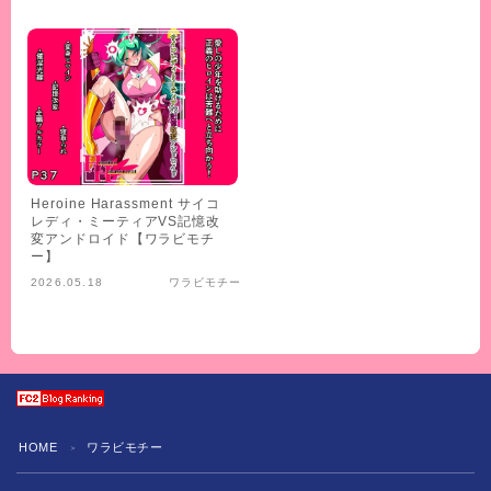
Heroine Harassment サイコ
レディ・ミーティアVS記憶改
変アンドロイド【ワラビモチ
ー】
2026.05.18
ワラビモチー
HOME
ワラビモチー
＞