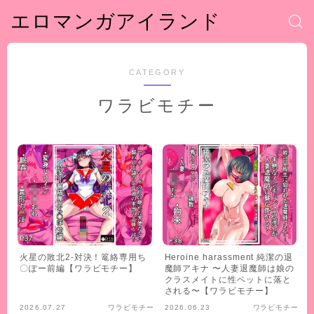
エロマンガアイランド
CATEGORY
ワラビモチー
火星の敗北2-対決！篭絡専用ち
Heroine harassment 純潔の退
〇ぽー前編【ワラビモチー】
魔師アキナ 〜人妻退魔師は娘の
クラスメイトに性ペットに落と
される〜【ワラビモチー】
2026.07.27
ワラビモチー
2026.06.23
ワラビモチー