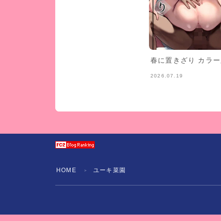
春に置きざり カラ
2026.07.19
HOME
ユーキ菜園
＞