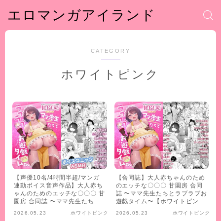
エロマンガアイランド
CATEGORY
ホワイトピンク
【声優10名/4時間半超/マンガ
【合同誌】大人赤ちゃんのため
連動ボイス音声作品】大人赤ち
のエッチな〇〇〇 甘園房 合同
ゃんのためのエッチな〇〇〇 甘
誌 〜ママ先生たちとラブラブお
園房 合同誌 〜ママ先生たちと
遊戯タイム〜【ホワイトピン
ラブラブお遊戯タイム〜 ボイス
ク】
2026.05.23
ホワイトピンク
2026.05.23
ホワイトピンク
コミックASMR【ホワイトピン