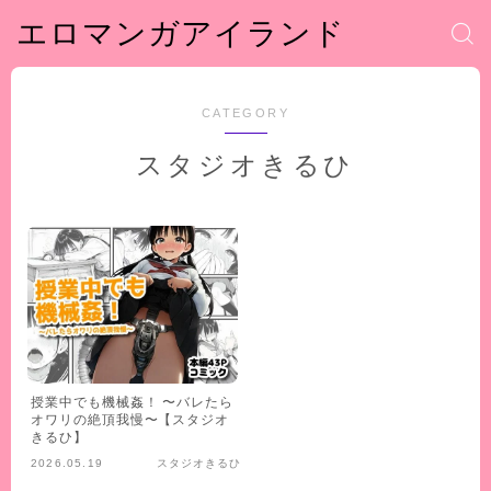
エロマンガアイランド
CATEGORY
スタジオきるひ
授業中でも機械姦！ 〜バレたら
オワリの絶頂我慢〜【スタジオ
きるひ】
2026.05.19
スタジオきるひ