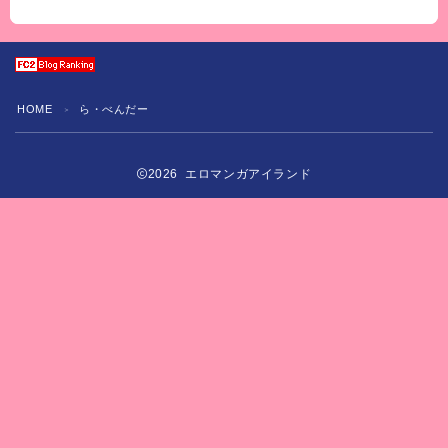
HOME
ら・べんだー
＞
2026 エロマンガアイランド