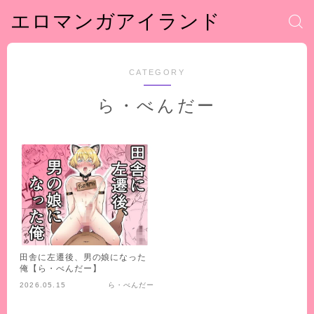
エロマンガアイランド
CATEGORY
ら・べんだー
田舎に左遷後、男の娘になった
俺【ら・べんだー】
2026.05.15
ら・べんだー