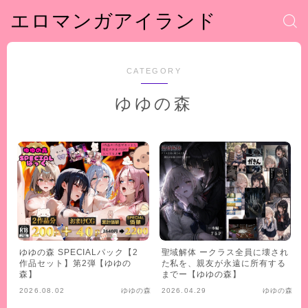
エロマンガアイランド
CATEGORY
ゆゆの森
ゆゆの森 SPECIALパック【2
聖域解体 ークラス全員に壊され
作品セット】第2弾【ゆゆの
た私を、親友が永遠に所有する
森】
までー【ゆゆの森】
2026.08.02
ゆゆの森
2026.04.29
ゆゆの森