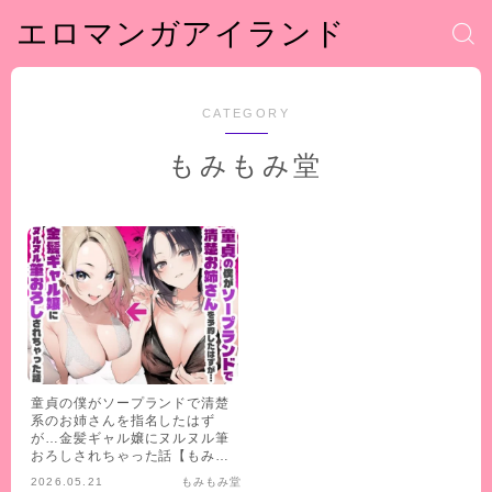
エロマンガアイランド
CATEGORY
もみもみ堂
童貞の僕がソープランドで清楚
系のお姉さんを指名したはず
が…金髪ギャル嬢にヌルヌル筆
おろしされちゃった話【もみも
み堂】
2026.05.21
もみもみ堂