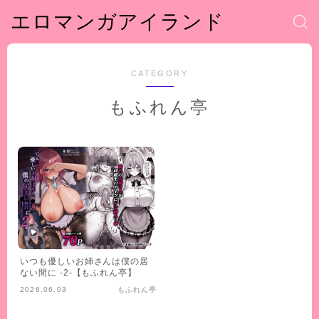
エロマンガアイランド
CATEGORY
もふれん亭
いつも優しいお姉さんは僕の居
ない間に -2-【もふれん亭】
2026.06.03
もふれん亭