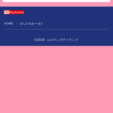
HOME
みしかるわーるど
＞
2026 エロマンガアイランド