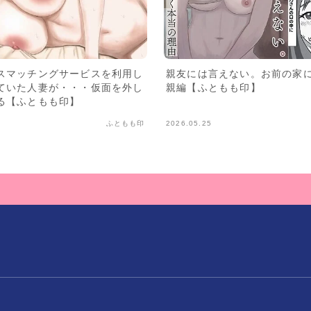
スマッチングサービスを利用し
親友には言えない。お前の家に
ていた人妻が・・・仮面を外し
親編【ふともも印】
る【ふともも印】
ふともも印
2026.05.25