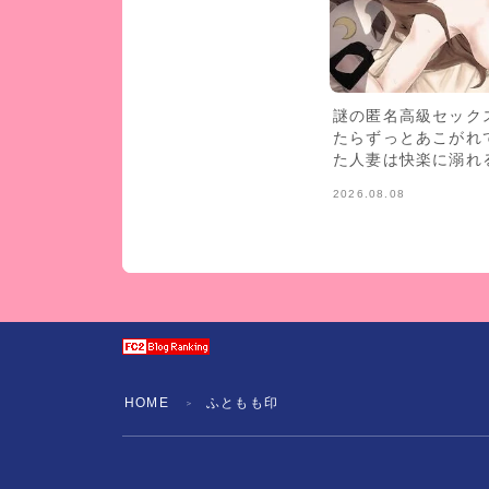
謎の匿名高級セック
たらずっとあこがれ
た人妻は快楽に溺れ
2026.08.08
HOME
ふともも印
＞