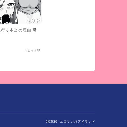
行く本当の理由 母
ふともも印
2026 エロマンガアイランド