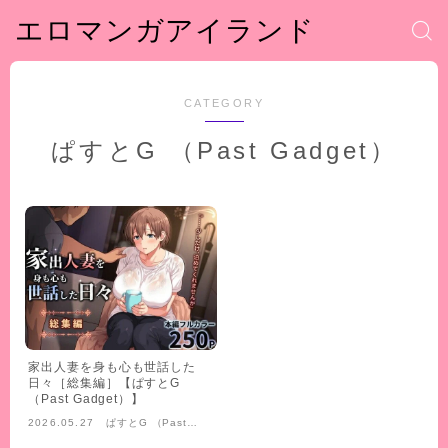
エロマンガアイランド
CATEGORY
ぱすとG （Past Gadget）
家出人妻を身も心も世話した
日々［総集編］【ぱすとG
（Past Gadget）】
2026.05.27
ぱすとG （Past
Gadget）