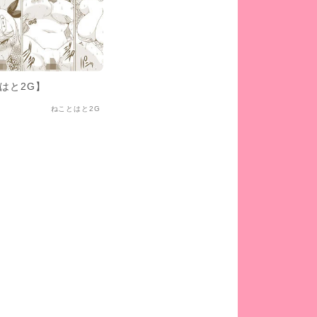
とはと2G】
ねことはと2G