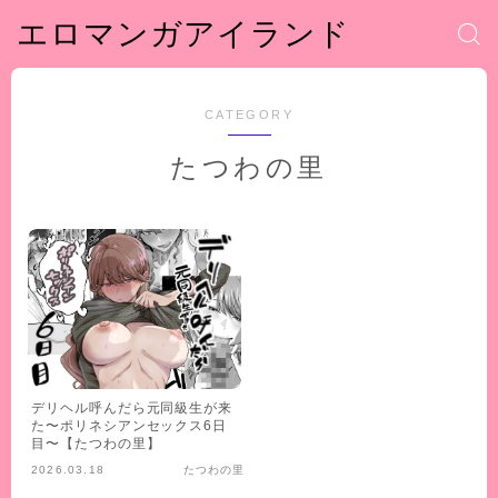
エロマンガアイランド
CATEGORY
たつわの里
デリヘル呼んだら元同級生が来
た〜ポリネシアンセックス6日
目〜【たつわの里】
2026.03.18
たつわの里