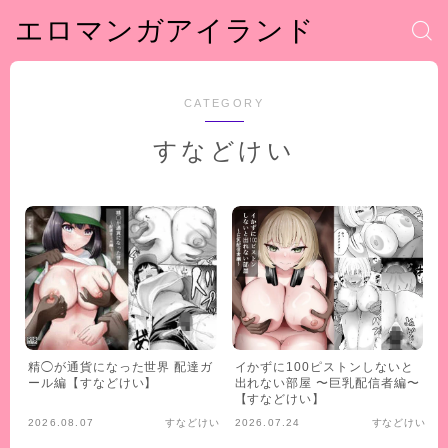
エロマンガアイランド
CATEGORY
すなどけい
精◯が通貨になった世界 配達ガ
イかずに100ピストンしないと
ール編【すなどけい】
出れない部屋 〜巨乳配信者編〜
【すなどけい】
2026.08.07
すなどけい
2026.07.24
すなどけい