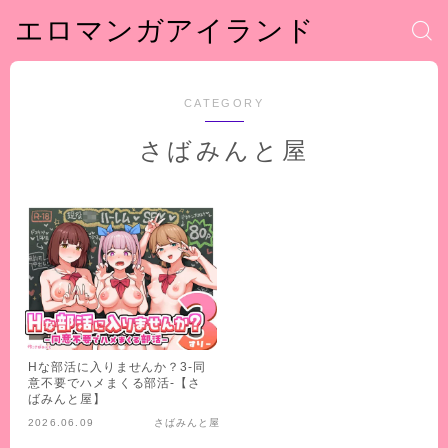
エロマンガアイランド
CATEGORY
さばみんと屋
Hな部活に入りませんか？3-同
意不要でハメまくる部活-【さ
ばみんと屋】
2026.06.09
さばみんと屋