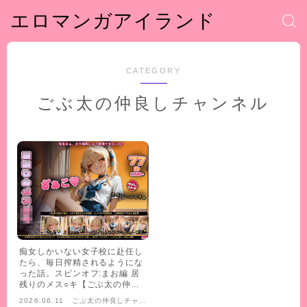
エロマンガアイランド
CATEGORY
ごぶ太の仲良しチャンネル
痴女しかいない女子校に赴任し
たら、毎日搾精されるようにな
った話。スピンオフ:まお編 居
残りのメス○キ【ごぶ太の仲良
しチャンネル】
2026.06.11
ごぶ太の仲良しチャン