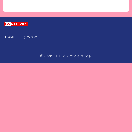
HOME
かめべや
＞
2026 エロマンガアイランド